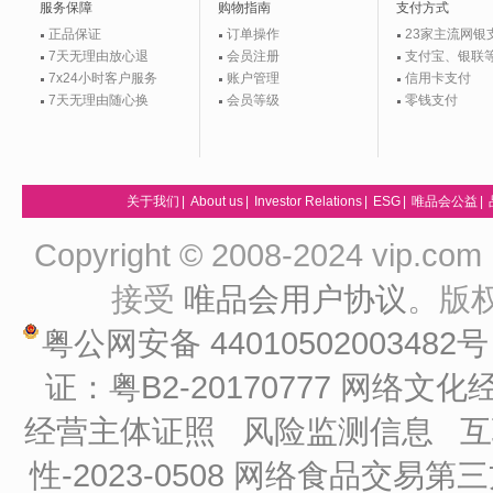
服务保障
购物指南
支付方式
正品保证
订单操作
23家主流网银
7天无理由放心退
会员注册
支付宝、银联
7x24小时客户服务
账户管理
信用卡支付
7天无理由随心换
会员等级
零钱支付
关于我们
|
About us
|
Investor Relations
|
ESG
|
唯品会公益
|
Copyright © 2008-2024 vip
接受
唯品会用户协议
。版
粤公网安备 44010502003482
证：粤B2-20170777
网络文化经
经营主体证照
风险监测信息
互
性-2023-0508
网络食品交易第三方