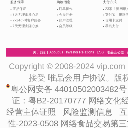
服务保障
购物指南
支付方式
正品保证
订单操作
23家主流网银
7天无理由放心退
会员注册
支付宝、银联
7x24小时客户服务
账户管理
信用卡支付
7天无理由随心换
会员等级
零钱支付
关于我们
|
About us
|
Investor Relations
|
ESG
|
唯品会公益
|
Copyright © 2008-2024 vip
接受
唯品会用户协议
。版
粤公网安备 44010502003482
证：粤B2-20170777
网络文化经
经营主体证照
风险监测信息
互
性-2023-0508
网络食品交易第三方