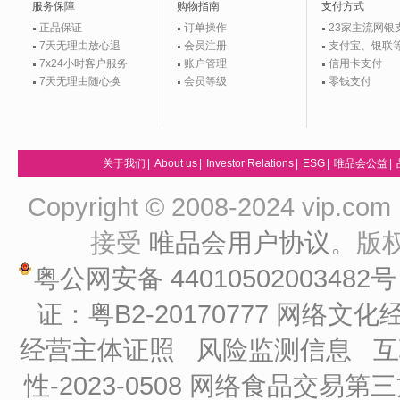
服务保障
购物指南
支付方式
正品保证
订单操作
23家主流网银
7天无理由放心退
会员注册
支付宝、银联
7x24小时客户服务
账户管理
信用卡支付
7天无理由随心换
会员等级
零钱支付
关于我们
|
About us
|
Investor Relations
|
ESG
|
唯品会公益
|
Copyright © 2008-2024 vip
接受
唯品会用户协议
。版
粤公网安备 44010502003482
证：粤B2-20170777
网络文化经
经营主体证照
风险监测信息
互
性-2023-0508
网络食品交易第三方