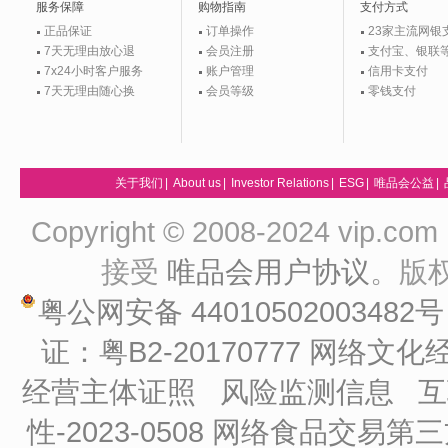
服务保障
购物指南
支付方式
正品保证
订单操作
23家主流网银
7天无理由放心退
会员注册
支付宝、银联
7x24小时客户服务
账户管理
信用卡支付
7天无理由随心换
会员等级
零钱支付
关于我们
|
About us
|
Investor Relations
|
ESG
|
唯品会公益
|
Copyright © 2008-2024 vip
接受
唯品会用户协议
。版
粤公网安备 44010502003482
证：粤B2-20170777
网络文化经
经营主体证照
风险监测信息
互
性-2023-0508
网络食品交易第三方