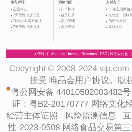
服务保障
购物指南
支付方式
正品保证
订单操作
23家主流网银
7天无理由放心退
会员注册
支付宝、银联
7x24小时客户服务
账户管理
信用卡支付
7天无理由随心换
会员等级
零钱支付
关于我们
|
About us
|
Investor Relations
|
ESG
|
唯品会公益
|
Copyright © 2008-2024 vip
接受
唯品会用户协议
。版
粤公网安备 44010502003482
证：粤B2-20170777
网络文化经
经营主体证照
风险监测信息
互
性-2023-0508
网络食品交易第三方