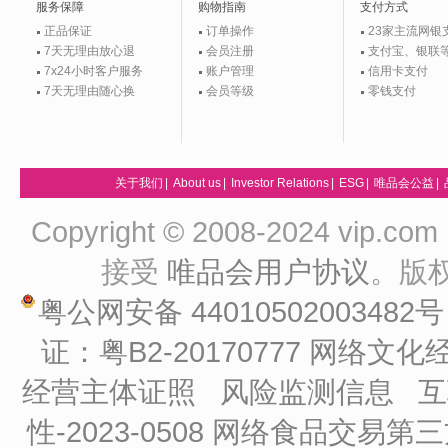
服务保障
购物指南
支付方式
正品保证
订单操作
23家主流网银
7天无理由放心退
会员注册
支付宝、银联
7x24小时客户服务
账户管理
信用卡支付
7天无理由随心换
会员等级
零钱支付
关于我们
|
About us
|
Investor Relations
|
ESG
|
唯品会公益
|
Copyright © 2008-2024 vip
接受
唯品会用户协议
。版
粤公网安备 44010502003482
证：粤B2-20170777
网络文化经
经营主体证照
风险监测信息
互
性-2023-0508
网络食品交易第三方