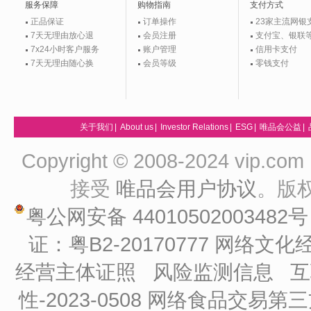
服务保障
购物指南
支付方式
正品保证
订单操作
23家主流网银
7天无理由放心退
会员注册
支付宝、银联
7x24小时客户服务
账户管理
信用卡支付
7天无理由随心换
会员等级
零钱支付
关于我们
|
About us
|
Investor Relations
|
ESG
|
唯品会公益
|
Copyright © 2008-2024 vip
接受
唯品会用户协议
。版
粤公网安备 44010502003482
证：粤B2-20170777
网络文化经
经营主体证照
风险监测信息
互
性-2023-0508
网络食品交易第三方