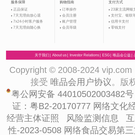
服务保障
购物指南
支付方式
正品保证
订单操作
23家主流网银
7天无理由放心退
会员注册
支付宝、银联
7x24小时客户服务
账户管理
信用卡支付
7天无理由随心换
会员等级
零钱支付
关于我们
|
About us
|
Investor Relations
|
ESG
|
唯品会公益
|
Copyright © 2008-2024 vip
接受
唯品会用户协议
。版
粤公网安备 44010502003482
证：粤B2-20170777
网络文化经
经营主体证照
风险监测信息
互
性-2023-0508
网络食品交易第三方