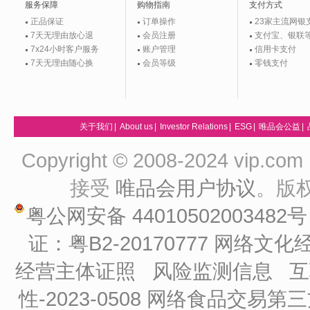
服务保障
购物指南
支付方式
正品保证
订单操作
23家主流网银
7天无理由放心退
会员注册
支付宝、银联
7x24小时客户服务
账户管理
信用卡支付
7天无理由随心换
会员等级
零钱支付
关于我们
|
About us
|
Investor Relations
|
ESG
|
唯品会公益
|
Copyright © 2008-2024 vip
接受
唯品会用户协议
。版
粤公网安备 44010502003482
证：粤B2-20170777
网络文化经
经营主体证照
风险监测信息
互
性-2023-0508
网络食品交易第三方