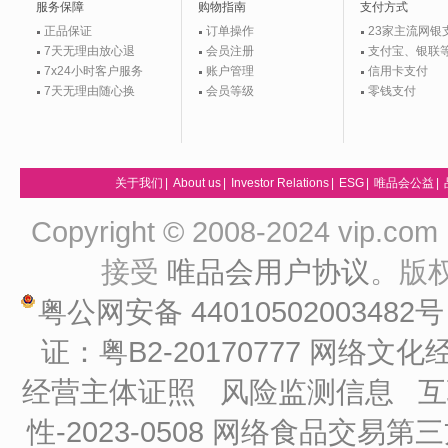
服务保障
购物指南
支付方式
正品保证
订单操作
23家主流网银
7天无理由放心退
会员注册
支付宝、银联
7x24小时客户服务
账户管理
信用卡支付
7天无理由随心换
会员等级
零钱支付
关于我们
|
About us
|
Investor Relations
|
ESG
|
唯品会公益
|
Copyright © 2008-2024 vip
接受
唯品会用户协议
。版
粤公网安备 44010502003482
证：粤B2-20170777
网络文化经
经营主体证照
风险监测信息
互
性-2023-0508
网络食品交易第三方