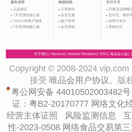
服务保障
购物指南
支付方式
正品保证
订单操作
23家主流网银
7天无理由放心退
会员注册
支付宝、银联
7x24小时客户服务
账户管理
信用卡支付
7天无理由随心换
会员等级
零钱支付
关于我们
|
About us
|
Investor Relations
|
ESG
|
唯品会公益
|
Copyright © 2008-2024 vip
接受
唯品会用户协议
。版
粤公网安备 44010502003482
证：粤B2-20170777
网络文化经
经营主体证照
风险监测信息
互
性-2023-0508
网络食品交易第三方