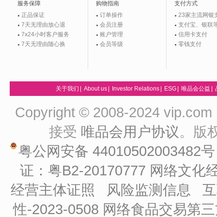
服务保障
购物指南
支付方式
正品保证
订单操作
23家主流网银
7天无理由放心退
会员注册
支付宝、银联
7x24小时客户服务
账户管理
信用卡支付
7天无理由随心换
会员等级
零钱支付
关于我们
|
About us
|
Investor Relations
|
ESG
|
唯品会公益
|
Copyright © 2008-2024 vip
接受
唯品会用户协议
。版
粤公网安备 44010502003482
证：粤B2-20170777
网络文化经
经营主体证照
风险监测信息
互
性-2023-0508
网络食品交易第三方