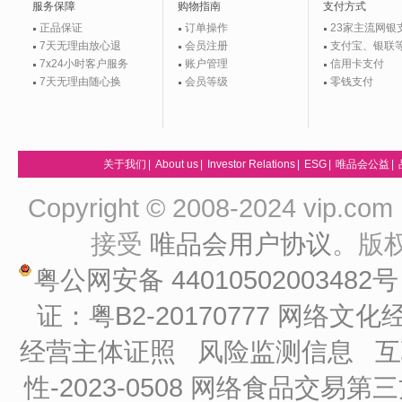
服务保障
购物指南
支付方式
正品保证
订单操作
23家主流网银
7天无理由放心退
会员注册
支付宝、银联
7x24小时客户服务
账户管理
信用卡支付
7天无理由随心换
会员等级
零钱支付
关于我们
|
About us
|
Investor Relations
|
ESG
|
唯品会公益
|
Copyright © 2008-2024 vip
接受
唯品会用户协议
。版
粤公网安备 44010502003482
证：粤B2-20170777
网络文化经
经营主体证照
风险监测信息
互
性-2023-0508
网络食品交易第三方