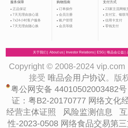
服务保障
购物指南
支付方式
正品保证
订单操作
23家主流网银
7天无理由放心退
会员注册
支付宝、银联
7x24小时客户服务
账户管理
信用卡支付
7天无理由随心换
会员等级
零钱支付
关于我们
|
About us
|
Investor Relations
|
ESG
|
唯品会公益
|
Copyright © 2008-2024 vip
接受
唯品会用户协议
。版
粤公网安备 44010502003482
证：粤B2-20170777
网络文化经
经营主体证照
风险监测信息
互
性-2023-0508
网络食品交易第三方