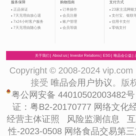
服务保障
购物指南
支付方式
正品保证
订单操作
23家主流网银
7天无理由放心退
会员注册
支付宝、银联
7x24小时客户服务
账户管理
信用卡支付
7天无理由随心换
会员等级
零钱支付
关于我们
|
About us
|
Investor Relations
|
ESG
|
唯品会公益
|
Copyright © 2008-2024 vip
接受
唯品会用户协议
。版
粤公网安备 44010502003482
证：粤B2-20170777
网络文化经
经营主体证照
风险监测信息
互
性-2023-0508
网络食品交易第三方