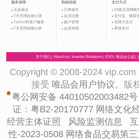
服务保障
购物指南
支付方式
正品保证
订单操作
23家主流网银
7天无理由放心退
会员注册
支付宝、银联
7x24小时客户服务
账户管理
信用卡支付
7天无理由随心换
会员等级
零钱支付
关于我们
|
About us
|
Investor Relations
|
ESG
|
唯品会公益
|
Copyright © 2008-2024 vip
接受
唯品会用户协议
。版
粤公网安备 44010502003482
证：粤B2-20170777
网络文化经
经营主体证照
风险监测信息
互
性-2023-0508
网络食品交易第三方