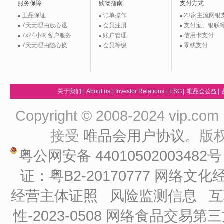
服务保障
购物指南
支付方式
正品保证
订单操作
23家主流网银
7天无理由放心退
会员注册
支付宝、银联
7x24小时客户服务
账户管理
信用卡支付
7天无理由随心换
会员等级
零钱支付
关于我们
|
About us
|
Investor Relations
|
ESG
|
唯品会公益
|
Copyright © 2008-2024 vip
接受
唯品会用户协议
。版
粤公网安备 44010502003482
证：粤B2-20170777
网络文化经
经营主体证照
风险监测信息
互
性-2023-0508
网络食品交易第三方