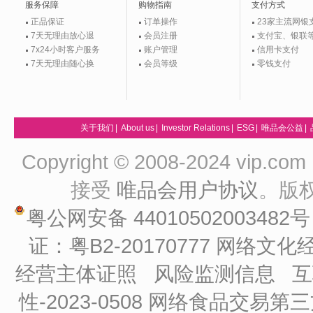
服务保障
购物指南
支付方式
正品保证
订单操作
23家主流网银
7天无理由放心退
会员注册
支付宝、银联
7x24小时客户服务
账户管理
信用卡支付
7天无理由随心换
会员等级
零钱支付
关于我们
|
About us
|
Investor Relations
|
ESG
|
唯品会公益
|
Copyright © 2008-2024 vip
接受
唯品会用户协议
。版
粤公网安备 44010502003482
证：粤B2-20170777
网络文化经
经营主体证照
风险监测信息
互
性-2023-0508
网络食品交易第三方