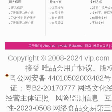
服务保障
购物指南
支付方式
正品保证
订单操作
23家主流网银
7天无理由放心退
会员注册
支付宝、银联
7x24小时客户服务
账户管理
信用卡支付
7天无理由随心换
会员等级
零钱支付
关于我们
|
About us
|
Investor Relations
|
ESG
|
唯品会公益
|
Copyright © 2008-2024 vip
接受
唯品会用户协议
。版
粤公网安备 44010502003482
证：粤B2-20170777
网络文化经
经营主体证照
风险监测信息
互
性-2023-0508
网络食品交易第三方