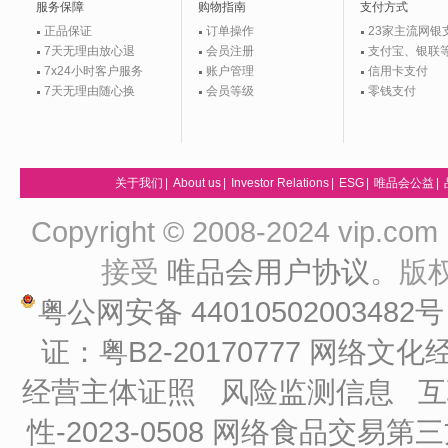
服务保障
购物指南
支付方式
正品保证
订单操作
23家主流网银
7天无理由放心退
会员注册
支付宝、银联
7x24小时客户服务
账户管理
信用卡支付
7天无理由随心换
会员等级
零钱支付
关于我们
|
About us
|
Investor Relations
|
ESG
|
唯品会公益
|
Copyright © 2008-2024 vip
接受
唯品会用户协议
。版
粤公网安备 44010502003482
证：粤B2-20170777
网络文化经
经营主体证照
风险监测信息
互
性-2023-0508
网络食品交易第三方