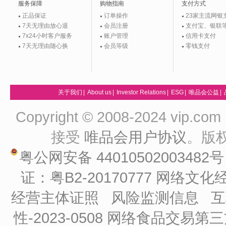
服务保障
购物指南
支付方式
正品保证
订单操作
23家主流网银
7天无理由放心退
会员注册
支付宝、银联
7x24小时客户服务
账户管理
信用卡支付
7天无理由随心换
会员等级
零钱支付
关于我们
|
About us
|
Investor Relations
|
ESG
|
唯品会公益
|
Copyright © 2008-2024 vip
接受
唯品会用户协议
。版
粤公网安备 44010502003482
证：粤B2-20170777
网络文化经
经营主体证照
风险监测信息
互
性-2023-0508
网络食品交易第三方