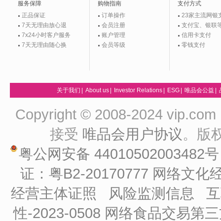
服务保障
购物指南
支付方式
正品保证
订单操作
23家主流网银
7天无理由放心退
会员注册
支付宝、银联
7x24小时客户服务
账户管理
信用卡支付
7天无理由随心换
会员等级
零钱支付
关于我们
|
About us
|
Investor Relations
|
ESG
|
唯品会公益
|
Copyright © 2008-2024 vip
接受
唯品会用户协议
。版
粤公网安备 44010502003482
证：粤B2-20170777
网络文化经
经营主体证照
风险监测信息
互
性-2023-0508
网络食品交易第三方